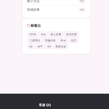
圈子文化
727
情感故事
192
标签云
DOM
Sub
新人必看
技术科普
三观理论
防骗分析
Brat
仪式
kb
APP
K9
斯慕交友
客服 QQ