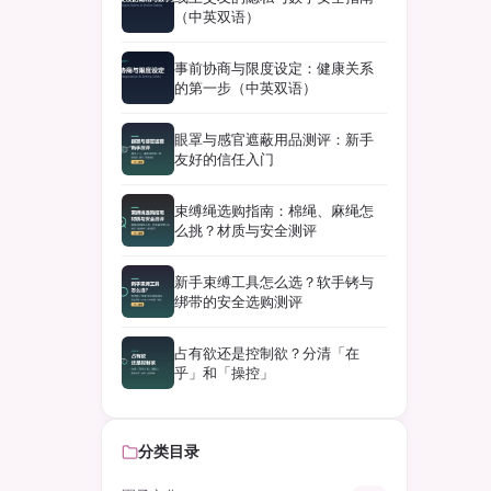
（中英双语）
事前协商与限度设定：健康关系
的第一步（中英双语）
眼罩与感官遮蔽用品测评：新手
友好的信任入门
束缚绳选购指南：棉绳、麻绳怎
么挑？材质与安全测评
新手束缚工具怎么选？软手铐与
绑带的安全选购测评
占有欲还是控制欲？分清「在
乎」和「操控」
分类目录