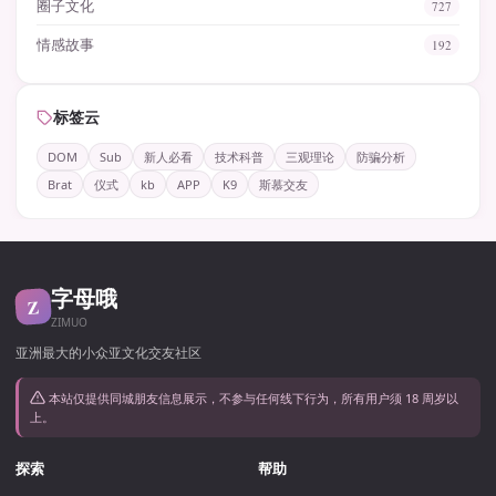
圈子文化
727
情感故事
192
标签云
DOM
Sub
新人必看
技术科普
三观理论
防骗分析
Brat
仪式
kb
APP
K9
斯慕交友
字母哦
Z
ZIMUO
亚洲最大的小众亚文化交友社区
本站仅提供同城朋友信息展示，不参与任何线下行为，所有用户须 18 周岁以
上。
探索
帮助