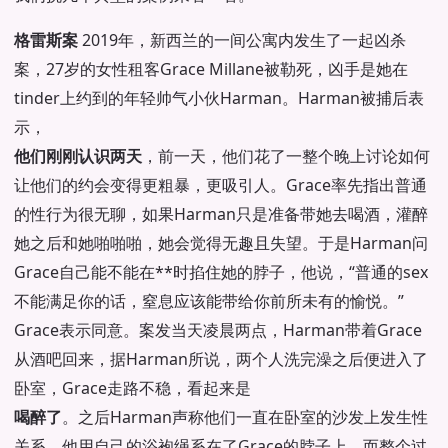
格雷斯案
2019年，新西兰的一间公寓内发生了一起凶杀
案，27岁的女性租客Grace Millane被勒死，凶手是她在
tinder上约到的年轻帅气小伙Harman。Harman被捕后表
示，
他们刚刚认识两天
，前一天，他们花了一整个晚上讨论如何
让他们的约会变得更粗暴，更吸引人。Grace率先指出普通
的性行为很无聊，如果Harman只是准备带她去喝酒，灌醉
她之后和她啪啪啪，她会觉得无趣且失望。于是Harman问
Grace自己能不能在**时掐住她的脖子，他说，“普通的sex
不能满足你的话，窒息应该能带给你前所未有的愉悦。”
Grace表示同意。案发当天凌晨两点，Harman带着Grace
从酒吧回来，据Harman所说，两个人洗完澡之后便进入了
卧室，Grace走路不稳，看起来是
喝醉了
。之后Harman声称他们一直在卧室的沙发上发生性
关系，他用自己的浴袍绳系在了Grace的脖子上，而整个过