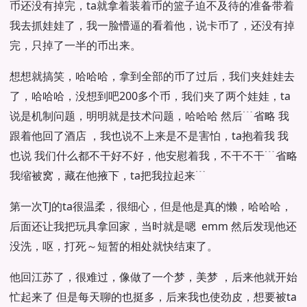
币还没有掉完，ta就拿着装着币的篮子迫不及待的准备带着
我去抓娃娃了，我一脸懵逼的看着他，说卡币了，还没有掉
完，只掉了一半的币出来。
想想就搞笑，哈哈哈，拿到全部的币了过后，我们夹娃娃去
了，哈哈哈，没想到吧200多个币，我们夹了两个娃娃，ta
说是机制问题，明明就是技术问题，哈哈哈 然后﹉省略 我
跟着他回了酒店 ，我也说不上来是不是害怕，ta抱着我 我
也说 我们什么都不干好不好，他安慰着我，不干不干﹉省略
我缩被窝，藏在他掖下，ta把我拉起来﹉
第一次TJ的ta很温柔，很细心，但是他是真的懒，哈哈哈，
后面还让我把玩具拿回家，当时就是嗯 emm 然后发现他还
没洗，呕，打死～短暂的相处就快结束了。
他回江苏了，很难过，像做了一个梦，美梦 ，后来他就开始
忙起来了 但是每天聊的也挺多，后来我也使劲皮，想要被ta