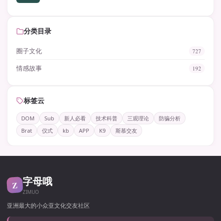
分类目录
圈子文化
727
情感故事
192
标签云
DOM
Sub
新人必看
技术科普
三观理论
防骗分析
Brat
仪式
kb
APP
K9
斯慕交友
字母哦
Z
ZIMUO
亚洲最大的小众亚文化交友社区