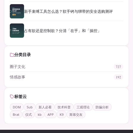
新手束缚工具怎么选？软手铐与绑带的安全选购测评
占有欲还是控制欲？分清「在乎」和「操控」
分类目录
圈子文化
727
情感故事
192
标签云
DOM
Sub
新人必看
技术科普
三观理论
防骗分析
Brat
仪式
kb
APP
K9
斯慕交友