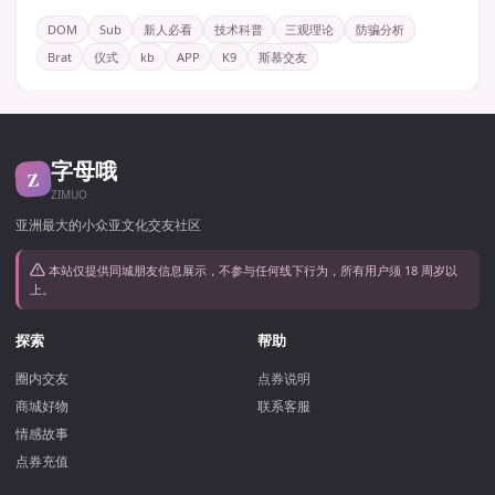
DOM
Sub
新人必看
技术科普
三观理论
防骗分析
Brat
仪式
kb
APP
K9
斯慕交友
字母哦
Z
ZIMUO
亚洲最大的小众亚文化交友社区
本站仅提供同城朋友信息展示，不参与任何线下行为，所有用户须 18 周岁以
上。
探索
帮助
圈内交友
点券说明
商城好物
联系客服
情感故事
点券充值