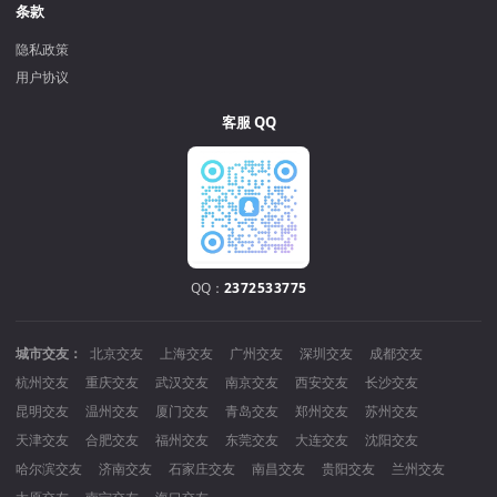
条款
隐私政策
用户协议
客服 QQ
QQ：
2372533775
城市交友：
北京交友
上海交友
广州交友
深圳交友
成都交友
杭州交友
重庆交友
武汉交友
南京交友
西安交友
长沙交友
昆明交友
温州交友
厦门交友
青岛交友
郑州交友
苏州交友
天津交友
合肥交友
福州交友
东莞交友
大连交友
沈阳交友
哈尔滨交友
济南交友
石家庄交友
南昌交友
贵阳交友
兰州交友