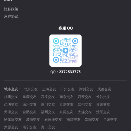
隐私政策
用户协议
客服 QQ
QQ：
2372533775
城市交友：
北京交友
上海交友
广州交友
深圳交友
成都交友
杭州交友
重庆交友
武汉交友
南京交友
西安交友
长沙交友
昆明交友
温州交友
厦门交友
青岛交友
郑州交友
苏州交友
天津交友
合肥交友
福州交友
东莞交友
大连交友
沈阳交友
哈尔滨交友
济南交友
石家庄交友
南昌交友
贵阳交友
兰州交友
太原交友
南宁交友
海口交友