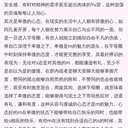
安全感，有时对精神的需求甚至超出肉体的Yu望，这种游荡
的灵魂每每让人动心。
其次是卑微的心态。在现实的生活中人人都有骄傲的心，如
同孔雀开屏，每个人都在努力展示自己与众不同的一面。但
是一旦进入字母圈，有些人就能立刻抛却自命不凡的伪装，
将自己深埋于卑微之下。卑微是m的魅力的源头，在字母圈
中时刻保持卑微的态度，才能更完整的享受。其最好辨识的
表现为：无论对s还是对其他的m，都能谦逊有礼，至少不
是自以为是的傲慢。在群内或者是聊天室聊天能够掌握尺
度，赞同的观点能够自然而然的附和，不赞同的也会收敛锋
芒，甚至有时曲意迎合，周旋其间。选择字母圈，就意味着
选择了卑微的态度，能够俯身与泥土之下而坦然应对，进退
有礼，谦和有度，这种从容与虔诚的心态才是m的魅力。心
态好的m在卑微的状态下能够带给自己快乐的同时，也能带
给s相应的快乐。有些m在没有找到合适自己的s的时候，其