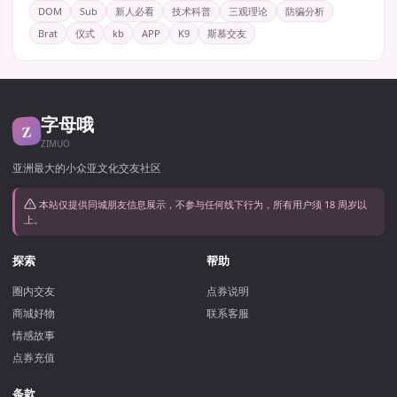
DOM
Sub
新人必看
技术科普
三观理论
防骗分析
Brat
仪式
kb
APP
K9
斯慕交友
字母哦
Z
ZIMUO
亚洲最大的小众亚文化交友社区
本站仅提供同城朋友信息展示，不参与任何线下行为，所有用户须 18 周岁以
上。
探索
帮助
圈内交友
点券说明
商城好物
联系客服
情感故事
点券充值
条款