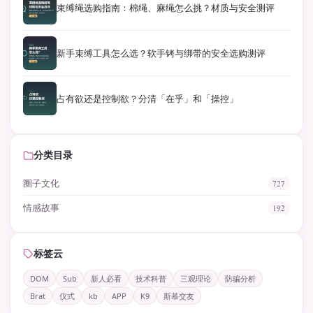
束缚绳选购指南：棉绳、麻绳怎么挑？材质与安全测评
新手束缚工具怎么选？软手铐与绑带的安全选购测评
占有欲还是控制欲？分清「在乎」和「操控」
分类目录
圈子文化
727
情感故事
192
标签云
DOM
Sub
新人必看
技术科普
三观理论
防骗分析
Brat
仪式
kb
APP
K9
斯慕交友