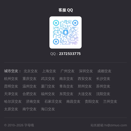
客服 QQ
QQ：
2372533775
城市交友：
北京交友
上海交友
广州交友
深圳交友
成都交友
杭州交友
重庆交友
武汉交友
南京交友
西安交友
长沙交友
昆明交友
温州交友
厦门交友
青岛交友
郑州交友
苏州交友
天津交友
合肥交友
福州交友
东莞交友
大连交友
沈阳交友
哈尔滨交友
济南交友
石家庄交友
南昌交友
贵阳交友
兰州交友
太原交友
南宁交友
海口交友
© 2010–2026 字母哦
站长邮箱 hi@zimuo.com