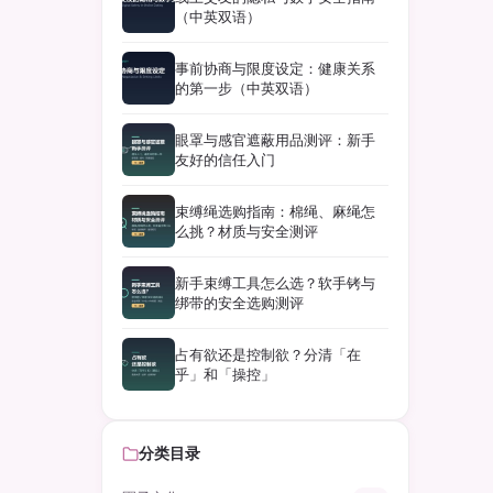
（中英双语）
事前协商与限度设定：健康关系
的第一步（中英双语）
眼罩与感官遮蔽用品测评：新手
友好的信任入门
束缚绳选购指南：棉绳、麻绳怎
么挑？材质与安全测评
新手束缚工具怎么选？软手铐与
绑带的安全选购测评
占有欲还是控制欲？分清「在
乎」和「操控」
分类目录