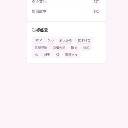
圈子文化
727
情感故事
192
标签云
DOM
Sub
新人必看
技术科普
三观理论
防骗分析
Brat
仪式
kb
APP
K9
斯慕交友