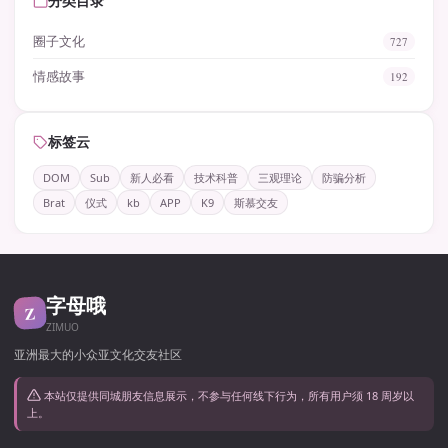
分类目录
圈子文化
727
情感故事
192
标签云
DOM
Sub
新人必看
技术科普
三观理论
防骗分析
Brat
仪式
kb
APP
K9
斯慕交友
字母哦
Z
ZIMUO
亚洲最大的小众亚文化交友社区
本站仅提供同城朋友信息展示，不参与任何线下行为，所有用户须 18 周岁以
上。