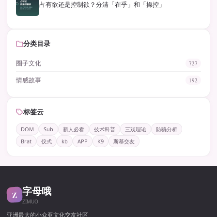
占有欲还是控制欲？分清「在乎」和「操控」
分类目录
圈子文化
727
情感故事
192
标签云
DOM
Sub
新人必看
技术科普
三观理论
防骗分析
Brat
仪式
kb
APP
K9
斯慕交友
字母哦
Z
ZIMUO
亚洲最大的小众亚文化交友社区