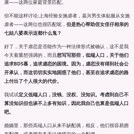
康——这两位家庭背景匹配。
但不能这样讨论:上海经验女施虐者，嘉兴男生体贴服从女施
虐者——这两位也很匹配呢，
但是热心帮助侄女侄仔相亲的
七姑八婆表示这都什么鬼？
好了，关于虐恋是否能作为一种法律形式被确认，这不是我
今天着重想强调的，而且
想写写那些，低端人口，关于他们
追求BDS慕，追求虐恋的困境。因为，虐恋没有得到社会公
开承认，而这切切实实地困惑了他们，甚至在追求虐恋的路
上付出了个人很大的代价。
我试试
定义低端人口，没钱、没权、没知识。考虑到自己不
算没知识但也谈不上多有知识，因此我自己也算是低端人口
吧。
婚姻里，那些高端人口从来不缺配偶，相反，他们很容易拥