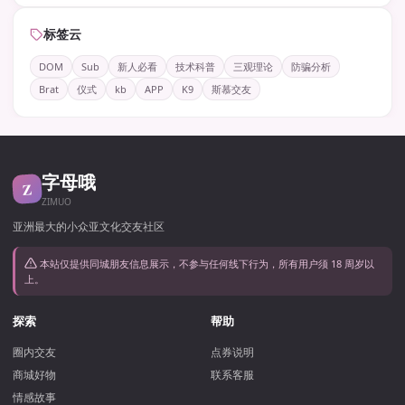
标签云
DOM
Sub
新人必看
技术科普
三观理论
防骗分析
Brat
仪式
kb
APP
K9
斯慕交友
字母哦
Z
ZIMUO
亚洲最大的小众亚文化交友社区
本站仅提供同城朋友信息展示，不参与任何线下行为，所有用户须 18 周岁以
上。
探索
帮助
圈内交友
点券说明
商城好物
联系客服
情感故事