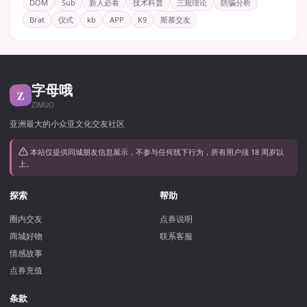
DOM
Sub
新人必看
技术科普
三观理论
防骗分析
Brat
仪式
kb
APP
K9
斯慕交友
字母哦
Z
ZIMUO
亚洲最大的小众亚文化交友社区
本站仅提供同城朋友信息展示，不参与任何线下行为，所有用户须 18 周岁以
上。
探索
帮助
圈内交友
点券说明
商城好物
联系客服
情感故事
点券充值
条款