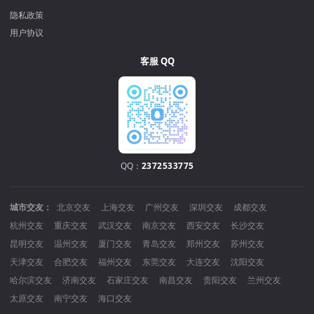
隐私政策
用户协议
客服 QQ
QQ：
2372533775
城市交友：
北京交友
上海交友
广州交友
深圳交友
成都交友
杭州交友
重庆交友
武汉交友
南京交友
西安交友
长沙交友
昆明交友
温州交友
厦门交友
青岛交友
郑州交友
苏州交友
天津交友
合肥交友
福州交友
东莞交友
大连交友
沈阳交友
哈尔滨交友
济南交友
石家庄交友
南昌交友
贵阳交友
兰州交友
太原交友
南宁交友
海口交友