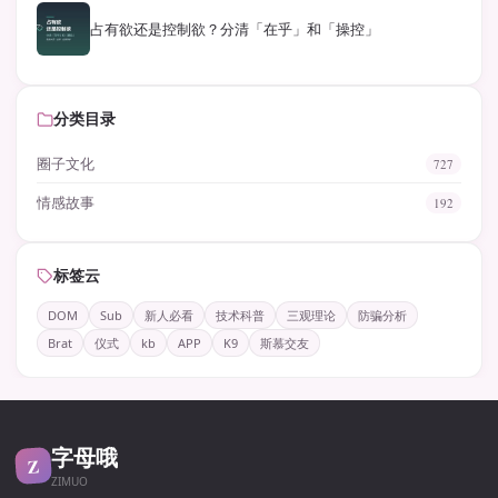
占有欲还是控制欲？分清「在乎」和「操控」
分类目录
圈子文化
727
情感故事
192
标签云
DOM
Sub
新人必看
技术科普
三观理论
防骗分析
Brat
仪式
kb
APP
K9
斯慕交友
字母哦
Z
ZIMUO