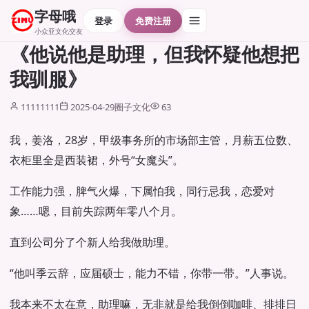
字母哦
登录
免费注册
小众亚文化交友
《他说他是助理，但我怀疑他想把
我驯服》
11111111
2025-04-29
圈子文化
63
我，姜洛，28岁，甲级事务所的市场部主管，月薪五位数、
衣柜里全是西装裙，外号“女魔头”。
工作能力强，脾气火爆，下属怕我，同行忌我，恋爱对
象……嗯，目前失踪两年零八个月。
直到公司分了个新人给我做助理。
“他叫季云辞，应届硕士，能力不错，你带一带。”人事说。
我本来不太在意，助理嘛，无非就是给我倒倒咖啡、排排日