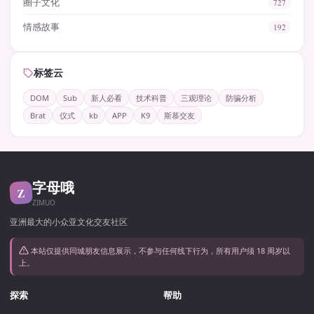
圈子文化
727
情感故事
192
标签云
DOM
Sub
新人必看
技术科普
三观理论
防骗分析
Brat
仪式
kb
APP
K9
斯慕交友
字母哦
Z
ZIMUO
亚洲最大的小众亚文化交友社区
本站仅提供同城朋友信息展示，不参与任何线下行为，所有用户须 18 周岁以
上。
探索
帮助